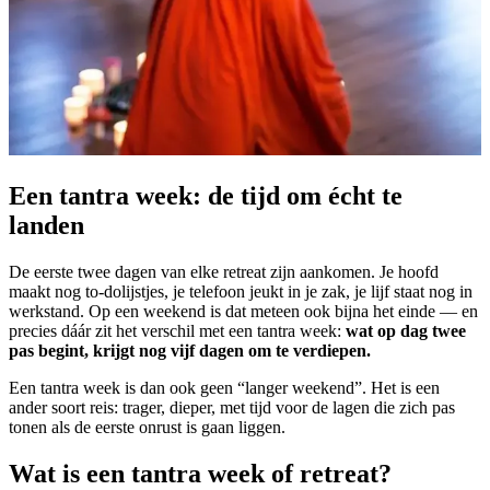
herfsttraject
lees & luister
full of wonder agenda
blog
podcast
ons verhaal
contact
Contacteer ons
Een tantra week: de tijd om écht te
landen
De eerste twee dagen van elke retreat zijn aankomen. Je hoofd
maakt nog to-dolijstjes, je telefoon jeukt in je zak, je lijf staat nog in
werkstand. Op een weekend is dat meteen ook bijna het einde — en
precies dáár zit het verschil met een tantra week:
wat op dag twee
pas begint, krijgt nog vijf dagen om te verdiepen.
Een tantra week is dan ook geen “langer weekend”. Het is een
ander soort reis: trager, dieper, met tijd voor de lagen die zich pas
tonen als de eerste onrust is gaan liggen.
Wat is een tantra week of retreat?