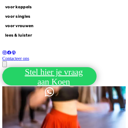
voor koppels
voor singles
voor vrouwen
lees & luister
Contacteer ons
Stel hier je vraag
voor koppels
Tantra week
aan Koen
liefdesvragen
wonderlovers @home
wonderlovers experience
wake-up call
voor singles
alle retreats
autumn of awakening, 18-20 sep
voor vrouwen