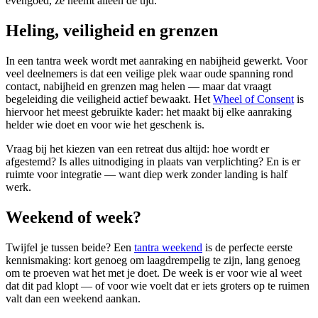
evengoed, ze neemt alleen de tijd.
Heling, veiligheid en grenzen
In een tantra week wordt met aanraking en nabijheid gewerkt. Voor
veel deelnemers is dat een veilige plek waar oude spanning rond
contact, nabijheid en grenzen mag helen — maar dat vraagt
begeleiding die veiligheid actief bewaakt. Het
Wheel of Consent
is
hiervoor het meest gebruikte kader: het maakt bij elke aanraking
helder wie doet en voor wie het geschenk is.
Vraag bij het kiezen van een retreat dus altijd: hoe wordt er
afgestemd? Is alles uitnodiging in plaats van verplichting? En is er
ruimte voor integratie — want diep werk zonder landing is half
werk.
Weekend of week?
Twijfel je tussen beide? Een
tantra weekend
is de perfecte eerste
kennismaking: kort genoeg om laagdrempelig te zijn, lang genoeg
om te proeven wat het met je doet. De week is er voor wie al weet
dat dit pad klopt — of voor wie voelt dat er iets groters op te ruimen
valt dan een weekend aankan.