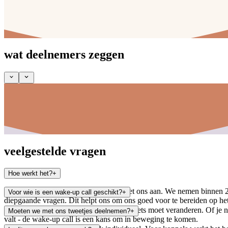
wat deelnemers zeggen
veelgestelde vragen
Hoe werkt het?
+
Via het formulier vraag je je gesprek met ons aan. We nemen binnen 2
Voor wie is een wake-up call geschikt?
+
diepgaande vragen. Dit helpt ons om ons goed voor te bereiden op het g
Meet en duurt ongeveer 90 minuten.
Voor iedereen die het gevoel heeft dat er iets moet veranderen. Of je
Moeten we met ons tweetjes deelnemen?
+
valt - de wake-up call is een kans om in beweging te komen.