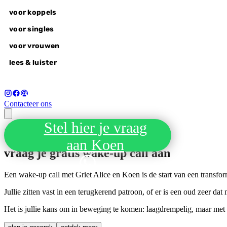
voor koppels
voor singles
voor vrouwen
lees & luister
Contacteer ons
Stel hier je vraag
Neem de eerste stap naar het volle leven
voor koppels
aan Koen
liefdesvragen
vraag je gratis
wake-up call
aan
wonderlovers @home
wonderlovers experience
Een wake-up call met Griet Alice en Koen is de start van een transform
wake-up call
voor singles
Jullie zitten vast in een terugkerend patroon, of er is een oud zeer dat
alle retreats
autumn of awakening, 18-20 sep
Het is jullie kans om in beweging te komen: laagdrempelig, maar met
voor vrouwen