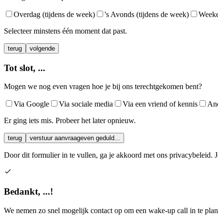
Overdag (tijdens de week)
's Avonds (tijdens de week)
Week
Selecteer minstens één moment dat past.
terug
volgende
Tot slot,
...
Mogen we nog even vragen hoe je bij ons terechtgekomen bent?
Via Google
Via sociale media
Via een vriend of kennis
An
Er ging iets mis. Probeer het later opnieuw.
terug
verstuur aanvraag
even geduld...
Door dit formulier in te vullen, ga je akkoord met ons privacybeleid.
Bedankt,
...
!
We nemen zo snel mogelijk contact op om een wake-up call in te pla