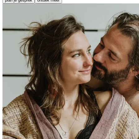
plan je gesprek
ontdek meer
herfsttraject
lees & luister
full of wonder agenda
blog
podcast
ons verhaal
contact
Contacteer ons