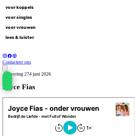
voor koppels
voor singles
voor vrouwen
lees & luister
Contacteer ons
Aflevering 27
4 juni 2026
voor koppels
Joyce Fias
liefdesvragen
wonderlovers @home
wonderlovers experience
wake-up call
voor singles
alle retreats
autumn of awakening, 18-20 sep
voor vrouwen