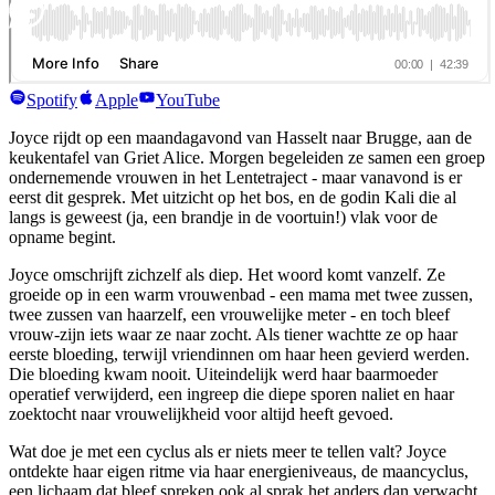
herfsttraject
lees & luister
full of wonder agenda
blog
Spotify
Apple
YouTube
podcast
ons verhaal
Joyce rijdt op een maandagavond van Hasselt naar Brugge, aan de
contact
keukentafel van Griet Alice. Morgen begeleiden ze samen een groep
ondernemende vrouwen in het Lentetraject - maar vanavond is er
Contacteer ons
eerst dit gesprek. Met uitzicht op het bos, en de godin Kali die al
langs is geweest (ja, een brandje in de voortuin!) vlak voor de
opname begint.
Joyce omschrijft zichzelf als diep. Het woord komt vanzelf. Ze
groeide op in een warm vrouwenbad - een mama met twee zussen,
twee zussen van haarzelf, een vrouwelijke meter - en toch bleef
vrouw-zijn iets waar ze naar zocht. Als tiener wachtte ze op haar
eerste bloeding, terwijl vriendinnen om haar heen gevierd werden.
Die bloeding kwam nooit. Uiteindelijk werd haar baarmoeder
operatief verwijderd, een ingreep die diepe sporen naliet en haar
zoektocht naar vrouwelijkheid voor altijd heeft gevoed.
Wat doe je met een cyclus als er niets meer te tellen valt? Joyce
ontdekte haar eigen ritme via haar energieniveaus, de maancyclus,
een lichaam dat bleef spreken ook al sprak het anders dan verwacht.