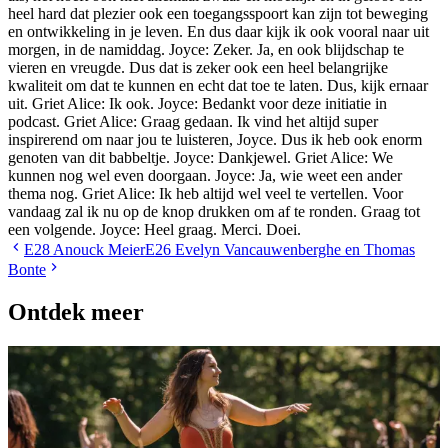
E28
Anouck Meier
E26
Evelyn Vancauwenberghe en Thomas
Bonte
Ontdek meer