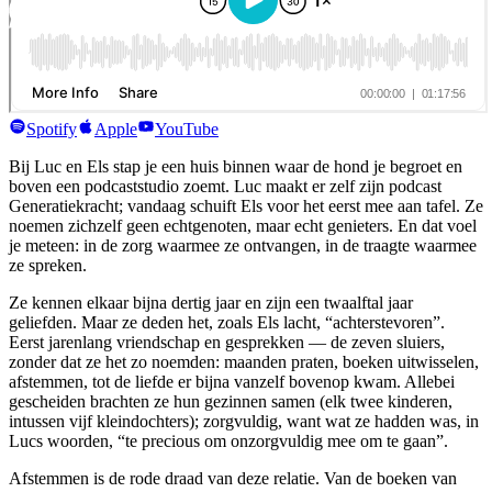
herfsttraject
lees & luister
full of wonder agenda
blog
podcast
ons verhaal
Spotify
Apple
YouTube
contact
Bij Luc en Els stap je een huis binnen waar de hond je begroet en
boven een podcaststudio zoemt. Luc maakt er zelf zijn podcast
Contacteer ons
Generatiekracht; vandaag schuift Els voor het eerst mee aan tafel. Ze
noemen zichzelf geen echtgenoten, maar echt genieters. En dat voel
je meteen: in de zorg waarmee ze ontvangen, in de traagte waarmee
ze spreken.
Ze kennen elkaar bijna dertig jaar en zijn een twaalftal jaar
geliefden. Maar ze deden het, zoals Els lacht, “achterstevoren”.
Eerst jarenlang vriendschap en gesprekken — de zeven sluiers,
zonder dat ze het zo noemden: maanden praten, boeken uitwisselen,
afstemmen, tot de liefde er bijna vanzelf bovenop kwam. Allebei
gescheiden brachten ze hun gezinnen samen (elk twee kinderen,
intussen vijf kleindochters); zorgvuldig, want wat ze hadden was, in
Lucs woorden, “te precious om onzorgvuldig mee om te gaan”.
Afstemmen is de rode draad van deze relatie. Van de boeken van