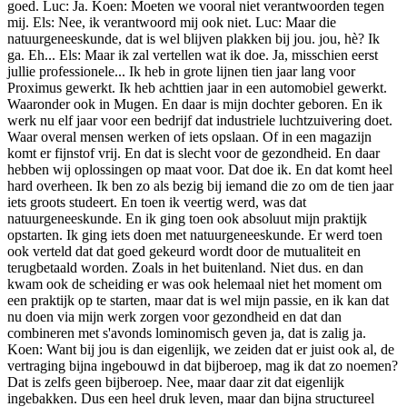
er fijnstof vrij. En dat is slecht voor de gezondheid. En daar hebben wij oplossingen op maat voor. Dat doe ik. En dat komt heel hard overheen. Ik ben zo als bezig bij iemand die zo om de tien jaar iets groots studeert. En toen ik veertig werd, was dat natuurgeneeskunde. En ik ging toen ook absoluut mijn praktijk opstarten. Ik ging iets doen met natuurgeneeskunde. Er werd toen ook verteld dat dat goed gekeurd wordt door de mutualiteit en terugbetaald worden. Zoals in het buitenland. Niet dus. en dan kwam ook de scheiding er was ook helemaal niet het moment om een praktijk op te starten, maar dat is wel mijn passie, en ik kan dat nu doen via mijn werk zorgen voor gezondheid en dat dan combineren met s'avonds lominomisch geven ja, dat is zalig ja. Koen: Want bij jou is dan eigenlijk, we zeiden dat er juist ook al, de vertraging bijna ingebouwd in dat bijberoep, mag ik dat zo noemen? Dat is zelfs geen bijberoep. Nee, maar daar zit dat eigenlijk ingebakken. Dus een heel druk leven, maar dan bijna structureel vertraging ingebouwd. Klopt dat? Els: Ja. En we doen ook in het weekend twee uur yoga minstens, want anders hebben we niet geleefd. Of dan voelen we ons lijf niet. Wij vinden het ook heel belangrijk van zondags naar middags met één ander bevriend koppel te gaan wandelen om daar echt tijd voor te maken. En in de natuur te zijn en dan samen te eten. Want hoe ouder we worden, hoe minder we er aan kunnen van met zo'n grote drukte. En als we verbinden, willen we ook echt verbinden. Dus lust met één koppel echt op pad gaan, twaalf, zestien kilometer wandelen en dan samen een hapje eten. Luc: We hebben echte gesprekken. Super, het is hier nu. Griet Alice: Ja, mooi. Els: We zetten. Luc: Nu twee bij en dan werkt je. Els: Zo anders en dan splitst dat precies altijd in twee getavenen vaak man en vrouwen ook heel vaak dat is waar, dus ik denk dat dat iets met de leeftijd heeft te maken dat wij geen groepen, wat ook gezellig is als er kinderen en kleine kinderen zijn is dat heel gezellig maar dat is een heel ander soort gesprek, als je echt wilt verbinden met een koppel en echt wilt tijd maken voor elkaar is het bij ons gaan wandelen en samen gaan eten. Koen: Ik ga dat roteren, want wij wonen er niet zo ver vandaan. Halftijds wonen wij er niet zo ver vandaan. Luc: We zijn er voor twee weken geleden... Els: Met Pinkster Maandag zijn we in jullie buurt gaan wandelen. Mooie dagen in Amsterdam. Nee, de stiltewandeling in Bornem gedaan. En dan iets fijn gaan eten in Puurs. Koen: De meanders van de Schelden. Els: Het was een supergooie beer. Dus dat was een hele fijne namiddag. Luc: Dat is een simpele formule, daar heb je altijd deugd van. Zelfs dagen nadien kun je dat nog voelen. Als het er een geleden is. Nee, maar daar houden we wel aan. Els: Maar daarmee heb jij nog niet uw professioneel werk verteld. Luc: Ik ben begonnen met... Ik ben op een 23-stelstandig geworden. Een jaar of vijf in immobielen gewerkt. Voor een grote groep. Mijn eigen kantoor mogen openen in Brugge. Griet Alice: In Brugge? In Brugge. Maar hoe is dat? Luc: Ja, onder de Lange Toren. Sorry, op de markt. Griet Alice: De Halletoren. Luc: De Halletoren. Ik zeg de Lange Toren. Het is eerst onder de Halletoren. Dat was niet te doen door het verkeer en verkeersboetes. Dan zijn we een lange straat verhuisd. Ja, het is al een geënd tijd gehad. Eigenlijk een eigen team opgebouwd en zo. En dan Tian Raiti. Veel geleerd. grote bedrijven altijd gewerkt. En dan begon dat beestje te kriebelen. Eigenlijk mijn passie, wat ik al van jongs af aan voelde. Op 16 was ik zeilinstructeur. In het leger heb ik pedagogisch opleiding gehad. Dat was een opleidingseenheid. Les kunnen geven aan de meest gemotiveerde jongeren die er bestaan, die een lekkerdienst moeten doen. Koen: Ja, toen was het nog. Luc: Ja, ineens na vijftien jaar kwam dat van, ja, ik kan dat doen. Eerst begon we met een klein trainingbureau met iemand die ik kende nog van vroeger. En dan in 2000 mijn eigen bedrijf opgericht. En zo, dat is blijven groeien, blijven ontwikkelen. Ondertussen meer dan, ik weet niet, tien, vijftienduizend mensen mogen begeleiden in leadership development, coaching. En dat is nu wel aan het veranderen, de afgelopen twee jaar. Ik voel die corporate wereld, being there, done it. En ik kan me er niet meer in vinden. Ik werk nog heel graag met de leiders. Maar die grote corporate structuren, waar ergens een board in Parijs zegt wat er hier moet gebeuren, ten koste van de mensen, dat kan ik niet meer. Ik kan me daar echt niet meer voor inzetten. Griet Alice: Het wringt. Luc: Ja, dus meer dan het wringt. Dat zijn mijn waarden die in het gedroom komen, dus dat kan ik niet meer. Maar ik doe nog altijd heel graag mijn werk. Ik heb vorige week nog een team-offside gedaan. Dat was echt super. En dat werkt goed. En daarnaast, ben ik begonnen met een podcast. Anders zou je niet zitten aan deze apparaat. Koen: Aan deze prachtige apparatuur. Luc: Generatiekracht is ontstaan vanuit mijn ervaring in die corporates. Wat ik zag van oudere mensen, die worden precies niet meer gezien. Die krijgen niet de plek die ze eigenlijk verdienen. Die worden niet naar waarde gezet. Of nog erger, de ene dag zijn ze er nog. De volgende dag niet meer, op pensioen. En daar is niks meer rond gedaan. Die hebben misschien tientallen jaren van hun leven gegeven aan dat bedrijf. Ik vond dat zo erg... En dan ook de kloof te zien tussen jongeren en ouderen. Ook niet altijd respect voor jongeren. Vanuit die ouderen, of omgekeerd. En dan dacht ik, ik ga er iets aan doen. En dan ben ik begonnen. Ik heb dan voor een groep van tachtig mensen beloofd van... Ik start je podcast voor het einde van het jaar. Dat ongenoegen van Els. Ze zei, ja, Luc, het is kerstvakantie. In december heb je dat gezegd. Ja, in december. Ik moet dat nu per se zeggen. Ja, ik heb dat beloofd en ik ga dat doen. En effectief, dus 31 december 2024, om negen uur s'avonds is de trailer online. Is de trailer online gegaan. Koen: Allee, dat was een gezellige vakantie. Luc: Goed gehaald. Nee, dat was wel. Koen: Nee, nee, nee. Els: We kennen elkaar ondertussen al heel lang. Luc is van Sterrenbeeld ook een ram, hè. Oké. En rammen kunnen drammen, hè. Luc: Ja, soms. Els: Dus dat. Luc: Maar het stond er. En sindsdien, elke veertien dagen komt hij uit. Er zijn er nu 34 online om de veertien dagen. Koen: Dat is mooi. Luc: Dat is een fantastisch boeiend plek. Voor mij ook. Niet alleen voor de luisteraars. Maar ik leer daar zoveel van. Griet Alice: Het inspireert je ook. Luc: Je leert mij. Mijn visie is eigenlijk geschift. Hoeveel jonge mensen die ongelooflijk wijs zijn. Dat je denkt, wijsheid zit dan bij die ouderen. Nee, nee, nee. En oudere mensen die ik hier heb gehad. 85, 93 met een jonge geest en je denkt van wauw, Soms grootvaders en kleinzoon. Soms vader en zoon. Els: Vader en dochter. Luc: Vader en dochter. Els: Dat is al van alles geweest. Koen: Alleen uw eigen partner is nog niet aan de achtergrond gestegen. Els: Nee, nee, ik heb nog niet voor de... Luc: Ik heb zelf eens gevraagd, maar ze sprong er zo direct niet. Griet Alice: Ik heb toch nog één raadsel, Luc. Of iets dat bij mij blijft hangen. Ja, dus daarnet stond ik in jullie keuken de cacao klaar te maken. En dus hij heeft mij iets geleerd. hoe je met een pollepel kunt scheppen in een kopje, zonder dat dat trupt. Dus dat is niet in mijn opvoeding meegegeven dat je dus met de bolle kant van de pollepel even naar beneden moet toeken. En dus voilà, het werkt. En ik hoorde van, ja, maar Luc heeft nog kokschool gedaan. Luc: Ja, hotelschool noemen ze dat officieel. Griet Alice: Ah, hotelschool, ja. Luc: Ja, kokschool. Nee, ze hebben met haar vroeger... Griet Alice: Daar was ik wel benieuwd naar. Luc: En met mijn middelbare school heb ik hotelschool gedaan. En ze noemden dat inderdaad de kokschool. Maar ik heb dus de zaal gedaan. De eerste jaren is dat samen, één jaar. Koen: We zijn toevallig nog naar de infodag van de Groene Poorten geweest. Ja, een paar weken geleden. Luc: Heel bekende school. Maar ik heb dus het Liva in Antwerpen gedaan. En ik heb mij lang geschraamd voor die opleiding. Als je ziet wat ik nu al jaren in beweeg, in die bedrijfswereld. de meesten die lopen te pronken met hun MBA's en hun opleidingen, universiteiten enzovoort ik heb dat allemaal niet gedaan, en tot vandaag merk ik en dat is niet alleen voor polepels merk ik hoeveel dat ik daar nog aan heb omdat ik heb daar geleerd wat dienstbaarheid is, ik heb daar leren luisteren naar lichaamstaal, Als iemand zo eventjes wat rechter gaat zitten in een restauratie van ik heb iets nodig. Griet Alice: Je merkt het direct op. Luc: Heb ik het gezien. Ik heb het gewoon gezien. Ik kan ook als mensen het moeilijk doen, er is iets niet in orde. Ik kan daarin meegaan. Ik kan die op hun gemak stellen. Ik heb dat al heel vaak nodig gehad. In die bedrijfswereld. Dus ik heb ook mijn talen geleerd. Mijn flexibiliteit geleerd. Daarom geloof ik ook niet. en dat hoor ik ook van die jongere mensen die ik voor de microfoon heb, wat ze gestudeerd hebben is eigenlijk minder belangrijk hoe ze gestudeerd hebben wel hoe ze het opnemen, hebben ze zich gecommit tot iets hebben ze bijvoorbeeld nee gezegd tegen een bepaalde vakken en een volle ja tegen andere vakken dat maakt het verschil, en dus ja zo is dat bij mij gevolueerd. Griet Alice: Boeiend het wordt nog die vraag. Luc: Gesteld want ik dacht. Griet Alice: Het is dan uit de hand gelopen hobby of van waar komt dat. Koen: Maar oké interessant, want een van de meest intelligente en ondernemende mensen waar ik ooit mee heb mogen samenwerken, ook in corporate, was ook kok en die had een zelfde soort gijne over zijn diploma, want hij was dan CTO in hele grote bedrijven en alles en dan praat je, heb jij eigenlijk gestudeerd eigenlijk kok, maar het is een boutade dat attitude, kun je niet aanleren. Skills kun je aanleren, maar attitude kun je niet aanleren. Luc: Dat is het. Daa