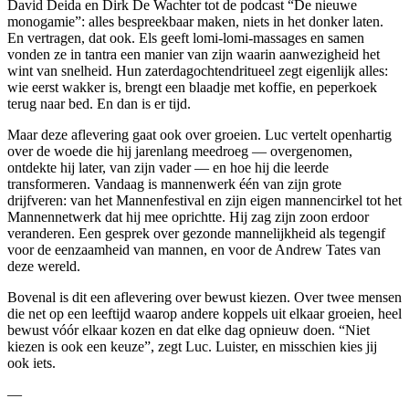
David Deida en Dirk De Wachter tot de podcast “De nieuwe
monogamie”: alles bespreekbaar maken, niets in het donker laten.
En vertragen, dat ook. Els geeft lomi-lomi-massages en samen
vonden ze in tantra een manier van zijn waarin aanwezigheid het
wint van snelheid. Hun zaterdagochtendritueel zegt eigenlijk alles:
wie eerst wakker is, brengt een blaadje met koffie, en peperkoek
terug naar bed. En dan is er tijd.
Maar deze aflevering gaat ook over groeien. Luc vertelt openhartig
over de woede die hij jarenlang meedroeg — overgenomen,
ontdekte hij later, van zijn vader — en hoe hij die leerde
transformeren. Vandaag is mannenwerk één van zijn grote
drijfveren: van het Mannenfestival en zijn eigen mannencirkel tot het
Mannennetwerk dat hij mee oprichtte. Hij zag zijn zoon erdoor
veranderen. Een gesprek over gezonde mannelijkheid als tegengif
voor de eenzaamheid van mannen, en voor de Andrew Tates van
deze wereld.
Bovenal is dit een aflevering over bewust kiezen. Over twee mensen
die net op een leeftijd waarop andere koppels uit elkaar groeien, heel
bewust vóór elkaar kozen en dat elke dag opnieuw doen. “Niet
kiezen is ook een keuze”, zegt Luc. Luister, en misschien kies jij
ook iets.
—