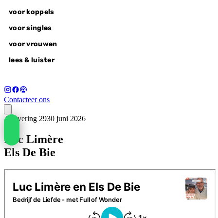
voor koppels
voor singles
voor vrouwen
lees & luister
Contacteer ons
Aflevering 29
30 juni 2026
voor koppels
Luc Limère
liefdesvragen
wonderlovers @home
Els De Bie
wonderlovers experience
wake-up call
voor singles
alle retreats
autumn of awakening, 18-20 sep
voor vrouwen