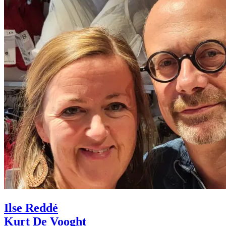
Ilse Reddé
Kurt De Vooght