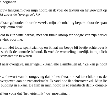
te beginnen.
et touw langzaam over mijn hoofd en ik voel de textuur en het gewicht op
Tot zover de ‘overgave’. 🫤
lkaar gehouden door de vezels, mijn ademhaling beperkt door de spanni
eetje extra druk.
eld in zijn witte harnas, met een finale knoop ter hoogte van zijn hart-
de vlak voor me.
uit. Het touw spant zich op en ik laat me beetje bij beetje achterover le
rk ik de controle behoud. Ik voel de worsteling letterlijk in mijn licha
 evenwicht te bewaren.
 naar overgave, maar tegelijk gaan alle alarmbellen af. “Ze kan je nooi
 me zo bewust van de omgeving dat ik besef waar ik zal terechtkomen: 
 overgeven aan de zwaartekracht. Ik voel hoe ik achterover val. Mijn 
n pudding in elkaar. De film in mijn hoofd is zo realistisch dat ik comple
f ten volle dat ‘het’ eigenlijk ‘jou’ moet zijn…