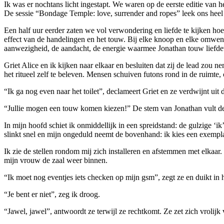
Ik was er nochtans licht ingestapt. We waren op de eerste editie van 
De sessie “Bondage Temple: love, surrender and ropes” leek ons heel
Een half uur eerder zaten we vol verwondering en liefde te kijken ho
effect van de handelingen en het touw. Bij elke knoop en elke omwent
aanwezigheid, de aandacht, de energie waarmee Jonathan touw liefde
Griet Alice en ik kijken naar elkaar en besluiten dat zij de lead zou
het ritueel zelf te beleven. Mensen schuiven futons rond in de ruimt
“Ik ga nog even naar het toilet”, declameert Griet en ze verdwijnt uit d
“Jullie mogen een touw komen kiezen!” De stem van Jonathan vult de z
In mijn hoofd schiet ik onmiddellijk in een spreidstand: de gulzige ‘
slinkt snel en mijn ongeduld neemt de bovenhand: ik kies een exempla
Ik zie de stellen rondom mij zich installeren en afstemmen met elkaar.
mijn vrouw de zaal weer binnen.
“Ik moet nog eventjes iets checken op mijn gsm”, zegt ze en duikt in h
“Je bent er niet”, zeg ik droog.
“Jawel, jawel”, antwoordt ze terwijl ze rechtkomt. Ze zet zich vrolijk