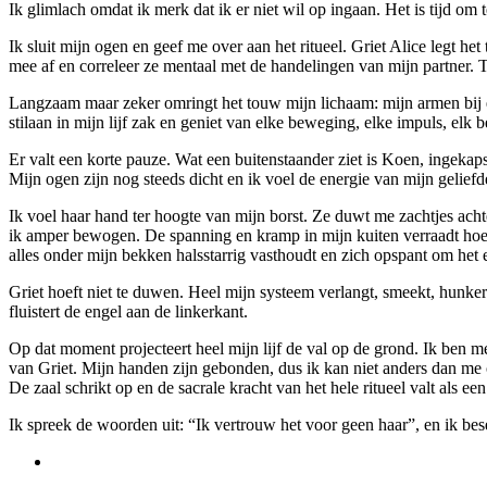
Ik glimlach omdat ik merk dat ik er niet wil op ingaan. Het is tijd om 
Ik sluit mijn ogen en geef me over aan het ritueel. Griet Alice legt h
mee af en correleer ze mentaal met de handelingen van mijn partner. 
Langzaam maar zeker omringt het touw mijn lichaam: mijn armen bij e
stilaan in mijn lijf zak en geniet van elke beweging, elke impuls, elk b
Er valt een korte pauze. Wat een buitenstaander ziet is Koen, ingekaps
Mijn ogen zijn nog steeds dicht en ik voel de energie van mijn gelief
Ik voel haar hand ter hoogte van mijn borst. Ze duwt me zachtjes achter
ik amper bewogen. De spanning en kramp in mijn kuiten verraadt hoe ste
alles onder mijn bekken halsstarrig vasthoudt en zich opspant om het
Griet hoeft niet te duwen. Heel mijn systeem verlangt, smeekt, hunkert
fluistert de engel aan de linkerkant.
Op dat moment projecteert heel mijn lijf de val op de grond. Ik ben
van Griet. Mijn handen zijn gebonden, dus ik kan niet anders dan me
De zaal schrikt op en de sacrale kracht van het hele ritueel valt als ee
Ik spreek de woorden uit: “Ik vertrouw het voor geen haar”, en ik bese