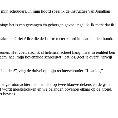
 mijn schouders. In mijn hoofd speel ik de instructies van Jonathan
ng: het is een gevangen én geborgen gevoel tegelijk. Ik merk dat ik
chakra en Griet Alice die de laatste meter koord in haar handen houdt.
unen. Het voelt alsof ik al helemaal scheef hang, maar in realiteit ben
am: heel mijn bovenzijde schreeuwt ‘laat los, geef je over!’, terwijl
t houden!”, zegt de duivel op mijn rechterschouder. “Laat los,”
de beige futon achter me, met daarop twee blauwe dekens en de gsm
lief wordt meegetrokken en we belanden bovenop elkaar op de grond.
et bevries.