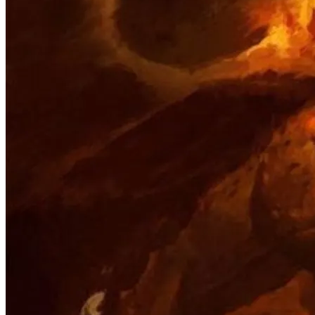
herfsttraject
lees & luister
full of wonder agenda
blog
podcast
ons verhaal
contact
Contacteer ons