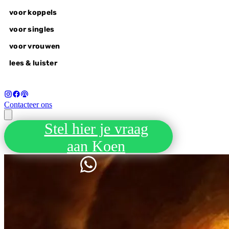
voor koppels
voor singles
voor vrouwen
lees & luister
Contacteer ons
Stel hier je vraag
voor koppels
de Balrog
aan Koen
liefdesvragen
wonderlovers @home
wonderlovers experience
wake-up call
voor singles
alle retreats
autumn of awakening, 18-20 sep
voor vrouwen