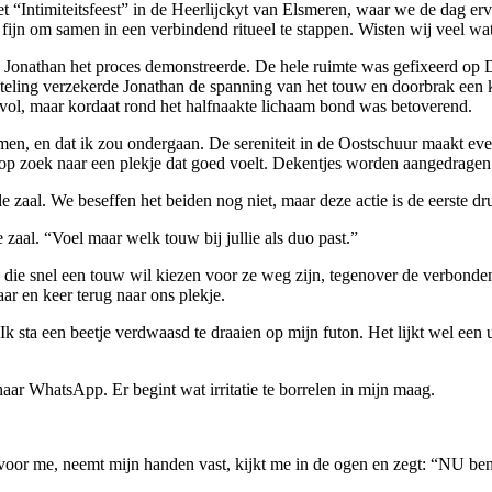
het “Intimiteitsfeest” in de Heerlijckyt van Elsmeren, waar we de dag 
 fijn om samen in een verbindend ritueel te stappen. Wisten wij veel 
e Jonathan het proces demonstreerde. De hele ruimte was gefixeerd op 
eling verzekerde Jonathan de spanning van het touw en doorbrak een kle
vol, maar kordaat rond het halfnaakte lichaam bond was betoverend.
 nemen, en dat ik zou ondergaan. De sereniteit in de Oostschuur maakt 
e, op zoek naar een plekje dat goed voelt. Dekentjes worden aangedrage
e zaal. We beseffen het beiden nog niet, maar deze actie is de eerste dru
aal. “Voel maar welk touw bij jullie als duo past.”
ik’ die snel een touw wil kiezen voor ze weg zijn, tegenover de verbond
ar en keer terug naar ons plekje.
 Ik sta een beetje verdwaasd te draaien op mijn futon. Het lijkt wel een 
aar WhatsApp. Er begint wat irritatie te borrelen in mijn maag.
 voor me, neemt mijn handen vast, kijkt me in de ogen en zegt: “NU ben 