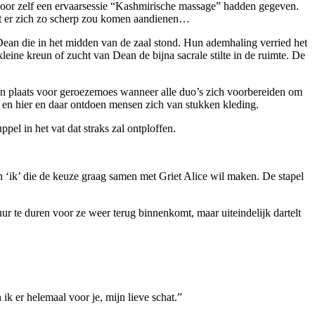
ervoor zelf een ervaarsessie “Kashmirische massage” hadden gegeven.
wat er zich zo scherp zou komen aandienen…
Dean die in het midden van de zaal stond. Hun ademhaling verried het
ine kreun of zucht van Dean de bijna sacrale stilte in de ruimte. De
even plaats voor geroezemoes wanneer alle duo’s zich voorbereiden om
n en hier en daar ontdoen mensen zich van stukken kleding.
ppel in het vat dat straks zal ontploffen.
en ‘ik’ die de keuze graag samen met Griet Alice wil maken. De stapel
uur te duren voor ze weer terug binnenkomt, maar uiteindelijk dartelt
ik er helemaal voor je, mijn lieve schat.”