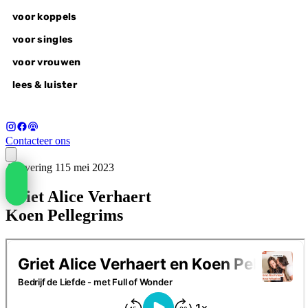
voor koppels
voor singles
voor vrouwen
lees & luister
Contacteer ons
Aflevering 1
15 mei 2023
voor koppels
Griet Alice Verhaert
liefdesvragen
wonderlovers @home
Koen Pellegrims
wonderlovers experience
wake-up call
voor singles
alle retreats
autumn of awakening, 18-20 sep
voor vrouwen