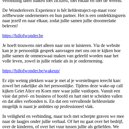
verbinding laten maken met zichzelf, met elkaar en met de wereld.
De Wonderlovers Experience is hét liefdestraject-op-maat voor
zelfbewuste ondernemers en hun partner. Het is een ontdekkingsreis
naar jezelf en naar elkaar, zodat jullie samen jullie droomrelatie
beleven!
https://fullofwonder.be
Je hoeft trouwens niet alleen naar ons te luisteren. Via de website
kan je je persoonlijk gesprek aanvragen met ons om te kijken hoe
jullie samen de ommezwaai maken van geleefd worden naar het
volle leven, zowel in jullie relatie als in je onderneming.
https://fullofwonder.be/wakeup/
Er zijn weinig plekken waar je met al je worstelingen terecht kan:
zowel het zakelijke als het persoonlijke. Tijdens deze wake-up call
kijken Griet Alice en Koen mee waar jullie vastlopen. Vanuit een
visie dat privé- en business of hoofd en hart niet te scheiden vallen
en dat alles verbonden is. En dat een vervullende liefdesrelatie
mogelijk is naast je ambities op professioneel vlak.
In veiligheid en verbinding, maar toch met scherpte graven we mee
naar de laagjes onder jullie verhaal. Of het nu gaat over het bedrijf,
over de kinderen, of over het vuur tussen jullie als geliefden. We