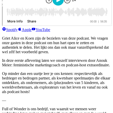
herfsttraject
lees & luister
full of wonder agenda
blog
podcast
ons verhaal
Spotify
Apple
YouTube
contact
Griet Alice en Koen zijn de bezielers van deze podcast. We vragen
onze gasten in deze podcast om hun hart open te zetten en
Contacteer ons
authentiek te delen. Het lijkt ons dan ook maar vanzelfsprekend dat
wel zélf het voorbeeld geven.
In deze eerste aflevering laten we onszelf interviewen door Anouk
Meier: feministische marketingcoach en podcast-host extraordinaire.
Op minder dan een uurtje leer je ons kennen: respectievelijk als
bedrieger en bedrogen partner, als kwetsbare speelmaatjes die elkaar
ontdekken, als ondernemers, als (plus)ouders van 5 kinderen, als
wereldverbeteraars, als explorateurs van het leven en vanaf nu ook
als podcast hosts!
—
Full of Wonder is ons bedrijf, van waaruit we mensen weer