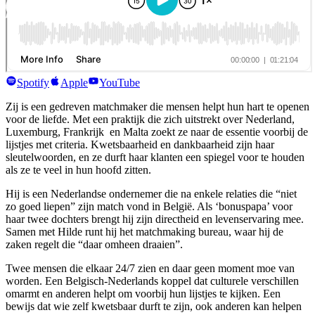
herfsttraject
lees & luister
full of wonder agenda
blog
podcast
ons verhaal
Spotify
Apple
YouTube
contact
Zij is een gedreven matchmaker die mensen helpt hun hart te openen
voor de liefde. Met een praktijk die zich uitstrekt over Nederland,
Contacteer ons
Luxemburg, Frankrijk en Malta zoekt ze naar de essentie voorbij de
lijstjes met criteria. Kwetsbaarheid en dankbaarheid zijn haar
sleutelwoorden, en ze durft haar klanten een spiegel voor te houden
als ze te veel in hun hoofd zitten.
Hij is een Nederlandse ondernemer die na enkele relaties die “niet
zo goed liepen” zijn match vond in België. Als ‘bonuspapa’ voor
haar twee dochters brengt hij zijn directheid en levenservaring mee.
Samen met Hilde runt hij het matchmaking bureau, waar hij de
zaken regelt die “daar omheen draaien”.
Twee mensen die elkaar 24/7 zien en daar geen moment moe van
worden. Een Belgisch-Nederlands koppel dat culturele verschillen
omarmt en anderen helpt om voorbij hun lijstjes te kijken. Een
bewijs dat wie zelf kwetsbaar durft te zijn, ook anderen kan helpen