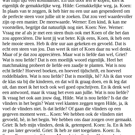
Griet? Wat is nou liefde? Dat is een moeilijk woord eigenlijk. Heel het matchmaking probeert de liefde een zaadje te planten. Wat is nou echt liefde? Hoeveel boeken, en hoeveel tijdschrift, en hoeveel roddelbladen. Wat is nou liefde? Dat is moeilijk, hè? Als ik dan voor de klas sta bij die kinderen, en dat wil ik graag doen, en ik leg dat uit, dan moet ik het toch ook wel goed opschrijven. En ik denk wel een antwoord, maar ik vraag het even aan jullie. Wat is nou liefde? Ik vraag het ook aan jouw dag, Hilde. Wat is nou liefde? Is dat die vlinders in het begin? Want veel klanten zeggen tegen Hilde, ja, ik voel de vlinders niet. Is dat liefde? Of gaan die vlinders op een gegeven moment weer... Koen: We hebben ook de vlinders niet gevoeld, hè, in het begin. We hebben ons daar zorgen over gemaakt. Griet: Ik heb mijn vlinders, denk ik, getemperd. Koen: Ja. En ik heb ze pas later gevoeld. Griet: Ik heb ze niet toegelaten. Koen: Ja. Sorry, Ewa, want... Werner: Maar dat is vlinders. Het werd net anders. Wat is nou liefde? Want nu is er meer liefde dan toch? Griet: Voor mij liefde... Werner: Kijk hoe we nadenken allemaal. Griet: Nee, het is echt wel jezelf. Voor mij komt alles terug naar puurheid, authenticiteit. Van waaruit alles moeitelozer stroomt. Dus mijzelf mogen zijn. Dat jij jezelf mag zijn bij mij. Dat ik mijzelf mag zijn bij jou. Met alle defoos. Met alle diamanten die schitteren. helemaal het vol mogen zijn bij elkaar. Werner: Jezelf zijn. Griet: Mijnzelf zijn. Werner: Is dat liefde? Kun je alleen ook, jezelf zijn. Koen: Bij de ander. Dus welkom zijn. Welkom zijn met alles wat er is. Griet: Ja, bij de ander. Het ontvangen van. Koen: Maar met uw dikke buik en met uw stenen en met uw kakke jas. Griet: Mijn armen openen voor alles wat ik hoen. Koen maakt. Koen: Ook de lelijke stukken? Griet: Ook de lelijke stukken. Niet gemakkelijk. Niet altijd gemakkelijk. Werner: Seks met een grote lach. Griet: Ja, van het weekend nog. Het is daarom dat ik dat zeg. Ja, en dan blijven ademen als het spannend wordt. Werner: Blijven ademen. Griet: En hem niet wegduwen. Ja, maar hem blijven ontvangen. Ja. Koen: Dat is een mooie bijdrage. Voor mij is dat heel vergelijkbaar, omdat liefde daardoor ook universeel wordt. Dan is het niet enkel romantische liefde, maar dan is het de liefde die ik voor mijn kinderen voel, de liefde die ik voor mijn ouders voel, de liefde die ik voor de wereld voel, de liefde die ik voor... Griet: Maar dat is voor mij ook liefde. Koen: Universeel. Dat is ook allemaal liefde. Ik voel voor heel veel mensen liefde. Ja, exact. Ik heb hetzelfde. Voor mij is dat een van de grote eye-openers geweest in mijn persoonlijk pad. Ik kan eigenlijk iedereen graag zien. En dat hart dat hier zit, dat is oneindig groot. Dat is geen eindig vat. En als ik een beetje aan jou geef, dan is er minder over voor jou. Er is zoveel plaats. En... Het is voor mij ook een van mijn levensmotto's geworden. Kan ik iedereen graag zien? Of ik heb de intentie om iedereen graag te zien. Werner: Dat is liefde. Koen: Dat is liefde. Voor mij, alleszins. Griet: Wat betekent dat voor jullie? Hilde: Mijn liefde heeft te maken met het feit dat je geen verwachtingen hebt voor iemand. dat je met alles dankbaar kunt zijn en zoals dat Koen ook juist benoemde als je, die verwachtingen niet hebt is alles wat dat iemand doet voor jou, ook een glimlach of gekrijden steen is liefde en kun je dankbaar voor zijn maar heel veel mensen in onze maatschappij die hebben, veel te veel verwachtingen naar een ander toe en die kunnen niet meer dankbaar zijn en daar zit, dat is het een hele grote probleem van beste mevrouw, meneer, waar kun je nu dankbaar voor zijn Mensen zijn niet meer dankbaar. Je kunt voor alles dankbaar zijn. Ik ben elke morgen dankbaar. Ik zeg ook tegen mijn klanten, waar kun je dankbaar voor zijn? Dat bijna zal te denken. Dan zeg ik, waar kan ik nu dankbaar voor zijn? Ik zeg bijvoorbeeld, waar ben ik dankbaar voor? Elke morgen dank ik het universum aan mijn hart honderdduizend keren per dag slaat. En ik hoef daar niks voor te doen. Ik ben dankbaar. Die zaadcel heeft die ijscel gevonden. Ik ben daar dankbaar voor. Ik heb daar niks moeten voordoen. Koen: Het is het mooiste cadeau dat je kan krijgen. Hilde: Ja, toch? Griet: Leven. Hilde: Als de zon schijnt, als er een vogel fluit. Mensen kunnen niet meer om kleine dingen dankbaar zijn. En er zijn zoveel... Naar elke persoon toe is er iets dat je dankbaar kunt voor zijn. Ook naar je ouders toe, naar je zus toe, naar je... En ook al zijn er een keer uitdagingen, dan kun je ook dankbaar zijn dat er een uitdaging is. Dat er meer communicatie is, want dat is ook een reden waarom dat dichter bij elkaar komt. En maak het probleem niet groter. Hoeveel keer dat ik zeg tegen mijn klanten, maak het probleem niet groter. Zie het nu een keer zoals dat is. Blaas het daar niet op. Werner: Het mooie vind ik van jou dat je zelfs de dankbaarheid in de exen ziet. Je vraagt dan tegen je klant, van luister eens, ik zeg ten klant bijvoorbeeld, ik heb een hele slechte ervaring met mijn laatste relatie gehad. Het eerste wat Hilde dan zegt, vind ik altijd mooi, is, en waar was je dankbaar voor in je vorige relatie? Dan is dat diezelfde pauze. En dan gaan mensen denken wat er mooi was in de vorige relatie die uit is. Dat vind ik echt mooi. Die dankbaarheid zit bij jou heel diep. Bij jezelf, dat zei je net. Maar zelfs bij jouw klanten. en dan niet bij de ouders en de kinderen. Zelfs bij de exen ga je die zoeken. En dan krijg je een ander beeld. Een veel mooier beeld eigenlijk. Hilde: Maar als je daar niet dankbaar kunt voor zijn, dan blijft die rugzak vol zitten met keien. En kun je niet aan een andere relatie beginnen. Dat bestaat niet. Maar als je daar dankbaar kunt voor zijn, dan is ook die negatieve, die zuurte is uit je lichaam. Sta je daar helemaal anders voor op? Dan gaat de cacao helemaal anders binnenkomen. als je hem niet met acid mengt maar in ons brein zoekt constant het negatieve we zijn zo geconcipeerd. Werner: Het gatiel in het brein. Hilde: Ja, maar daar moeten we tegenin en dat zeg ik ook van, wees nu een keer dankbaar voor jou en mijn niks dit en dat waar ben je nu dankbaar voor? waar kan ik dankbaar voor zijn? misschien omdat je twee mooie kinderen gekregen hebt, misschien omdat wat heeft hij je geleerd? wat heeft hij jou geleerd? Griet: TV Gelderland 2021, Ja, het is mooi dat je dat zegt, want als je de positieve dingen ziet, herkent, benoemt, ik geloof als mens dat je dan ook iets helemaal anders uitstraalt en dan iets helemaal anders aantrekt. Terwijl als je altijd rondloopt van dat is niet goed en dat is niet goed en dat is niet goed en dat is niet goed, ja, dan trek je negativiteit ook aan, denk ik ook in relaties. Hilde: Dat is ook zo. Dat is zo. En we zoeken altijd het negatieve. En we zien ook het negatieve, constant. En dan komt het negatieve. We gaan naar het nieuws kijken. We hebben daar ook niets positiefs verteld. Koen: Nee, nee, of positieve beschouwen we als vanzelfsprekend. Zoals het... Ja, klopt. Hilde: Totaal andere attitude. En ook in een relatie is dat zo. Begin een keer met te kijken van... En daar lopen relaties ook fout. Als je begint te kijken waar je partner iets verkeerd doet. Als dat de bovengang van je gedachten haalt, dan zijn ze vertrokken. Koen: Dan loopt het verkeerd af. Hilde: En op alle vlakken. We zetten vuilniswak niet meer buiten. Of hij brengt mij geen koffie. Alleen maar zien we het positieve. Wat is er wel nog goed? En heel veel mensen vergeten dat. En zo komt er heel veel sleur ook in een relatie. En dan, ik hoor het jou daar net ook zeggen van... Dat is ook killing voor een relatie. Bepaalde dingen worden negatief gezien. Er wordt minder over gepraat. Mensen worden closed, noemen we het in het Engels. Ik benoem het de mannelijke energie. dat kan twee vrouwen zijn in de koppel heb je altijd een mannelijke en vrouwelijke energie dus ik ga het nu voor de gemak een man en een vrouw noemen maar bij een man is closed, is dat killing, wanaf het ogenblik dat een man voelt dat een vrouw emotioneel closed, lichamelijk closed, met haar intimiteit wel is het begin van het einde, gegarandeerd. Koen: En wat daar nodig is om dat terug te openen, is dan vaak zachtheid en mildheid en begrip. En dat is het moeilijkste zijn om er vanuit die gesloten toestand in te brengen. Hilde: En stoppen we elkaar te blamen, verwijten te maken. Koen: Dat is een spiraal. Hilde: Verwijt eerst een keer jezelf, maar ook goede dingen en slechte dingen. Maar niet alleen de andere. En mensen willen verwijten enkel de anderen. Er gaat iets niet goed in de relatie tussen de anderen. Nee, maar kijk ook eerst naar jezelf. Koen: Het is altijd 50-50. 50-50 is ons motto. Altijd 50-50. Werner: Mooi motto. Koen: Daarmee hebben we nog geen antwoord van jou, Werner. Werner: Oh, ik dacht dat je me vergeten was. Koen: Nee, nee, nee. Werner: Ik heb geleerd van Hilde die dankbaarheid. Dat vind ik een hele mooie. Dat noem ik niet. die, nou als ik het gezegd heb, maar dat heb ik van haar geleerd, wat ik, wat het eerste wat me te binnen schoot, is respect. Dat is liefde. En dat past bij dankbaarheid. Dat past bij zie de persoon zoals die is. Respect. Ik heb het ook ergens gelezen. Ja, dat is het woord. Dat is liefde. Respect. Respect voor de ander hebben. En dan is het al positief. Dan is het al mooi. En die ander voelt zich goed. En dat is, ik kan er geen heel verhaal van maken, Maar het woord respect vind ik heel belangrijk bij liefde. Als je respect hebt, dan ben je graag samen. We had het al eerder over, op 24 uur. Als je respect hebt, dan luisteren naar elkaar. Luisteren. Soms heel moeilijk voor sommige mensen. Ik weet niet of mannen daar problemen mee hebben. Of vrouwen. Vrouwen kunnen beter luisteren. Communiceren wat beter dan mannen. Maar het zijn wel heel gesloten mannen. Maar respect zegt heel veel. In het subdomeen van respect zitten heel veel dingen die voo