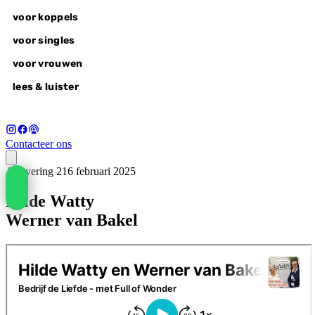
voor koppels
voor singles
voor vrouwen
lees & luister
Contacteer ons
Aflevering 21
6 februari 2025
voor koppels
Hilde Watty
liefdesvragen
wonderlovers @home
Werner van Bakel
wonderlovers experience
wake-up call
voor singles
alle retreats
autumn of awakening, 18-20 sep
voor vrouwen