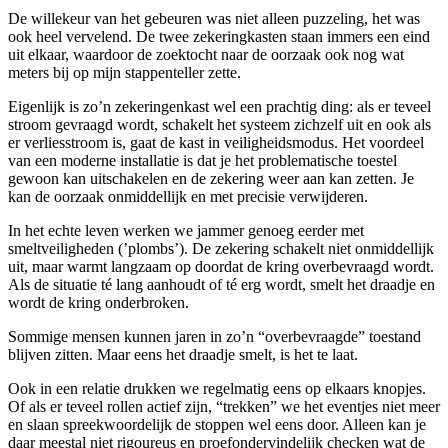
De willekeur van het gebeuren was niet alleen puzzeling, het was
ook heel vervelend. De twee zekeringkasten staan immers een eind
uit elkaar, waardoor de zoektocht naar de oorzaak ook nog wat
meters bij op mijn stappenteller zette.
Eigenlijk is zo’n zekeringenkast wel een prachtig ding: als er teveel
stroom gevraagd wordt, schakelt het systeem zichzelf uit en ook als
er verliesstroom is, gaat de kast in veiligheidsmodus. Het voordeel
van een moderne installatie is dat je het problematische toestel
gewoon kan uitschakelen en de zekering weer aan kan zetten. Je
kan de oorzaak onmiddellijk en met precisie verwijderen.
In het echte leven werken we jammer genoeg eerder met
smeltveiligheden (’plombs’). De zekering schakelt niet onmiddellijk
uit, maar warmt langzaam op doordat de kring overbevraagd wordt.
Als de situatie té lang aanhoudt of té erg wordt, smelt het draadje en
wordt de kring onderbroken.
Sommige mensen kunnen jaren in zo’n “overbevraagde” toestand
blijven zitten. Maar eens het draadje smelt, is het te laat.
Ook in een relatie drukken we regelmatig eens op elkaars knopjes.
Of als er teveel rollen actief zijn, “trekken” we het eventjes niet meer
en slaan spreekwoordelijk de stoppen wel eens door. Alleen kan je
daar meestal niet rigoureus en proefondervindelijk checken wat de