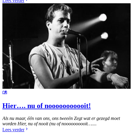
Lees verder
Hier…. nu of nooooooooooit!
Als nu maar, één van ons, ons tweeën
Zegt wat er gezegd moet
worden
Hier, nu of nooit (nu of noooooooooit….
...
Lees verder