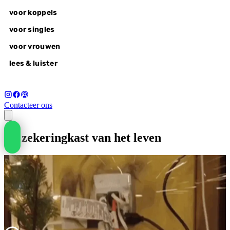
voor koppels
voor singles
voor vrouwen
lees & luister
Contacteer ons
voor koppels
De zekeringkast van het leven
liefdesvragen
wonderlovers @home
wonderlovers experience
wake-up call
voor singles
alle retreats
autumn of awakening, 18-20 sep
voor vrouwen