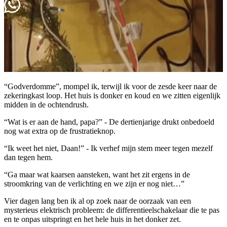
herfsttraject
lees & luister
full of wonder agenda
blog
podcast
ons verhaal
contact
“Godverdomme”, mompel ik, terwijl ik voor de zesde keer naar de
Contacteer ons
zekeringkast loop. Het huis is donker en koud en we zitten eigenlijk
midden in de ochtendrush.
“Wat is er aan de hand, papa?” - De dertienjarige drukt onbedoeld
nog wat extra op de frustratieknop.
“Ik weet het niet, Daan!” - Ik verhef mijn stem meer tegen mezelf
dan tegen hem.
“Ga maar wat kaarsen aansteken, want het zit ergens in de
stroomkring van de verlichting en we zijn er nog niet…”
Vier dagen lang ben ik al op zoek naar de oorzaak van een
mysterieus elektrisch probleem: de differentieelschakelaar die te pas
en te onpas uitspringt en het hele huis in het donker zet.