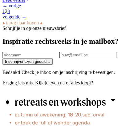
Lees verder
← vorige
1
2
3
volgende →
▴ terug naar boven ▴
Schrijf je in op onze nieuwsbrief
Inspiratie rechtsreeks in je mailbox?
Inschrijven
Even geduld...
Bedankt! Check je inbox om je inschrijving te bevestigen.
Er ging iets mis. Kijk je even na of alles klopt?
retreats en workshops
autumn of awakening, 18-20 sep, orval
ontdek
de full of wonder agenda