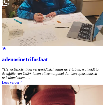
herfsttraject
lees & luister
full of wonder agenda
blog
podcast
ons verhaal
contact
Contacteer ons
adenosinetrifosfaat
“Het actiepotentiaal verspreidt zich langs de T-tubuli, wat leidt tot
de afgifte van Ca2+ ionen uit een organel dat ‘sarcoplasmatisch
reticulum’ noemt.
...
Lees verder