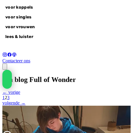
voor koppels
voor singles
voor vrouwen
lees & luister
Contacteer ons
voor koppels
een blog Full of Wonder
liefdesvragen
wonderlovers @home
← vorige
wonderlovers experience
1
2
3
wake-up call
volgende →
voor singles
alle retreats
autumn of awakening, 18-20 sep
voor vrouwen